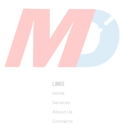
A
T
I
O
N
LINKS
Home
Services
About Us
Contacts