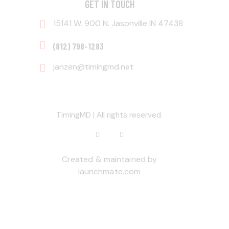
GET IN TOUCH
15141 W. 900 N. Jasonville IN 47438
‭(812) 798-1283‬
janzen@timingmd.net
TimingMD | All rights reserved.
Created & maintained by
launchmate.com