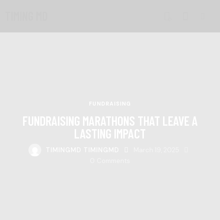
TIMING MD
0
FUNDRAISING
FUNDRAISING MARATHONS THAT LEAVE A
LASTING IMPACT
TIMINGMD TIMINGMD
March 19, 2025
0
Comments