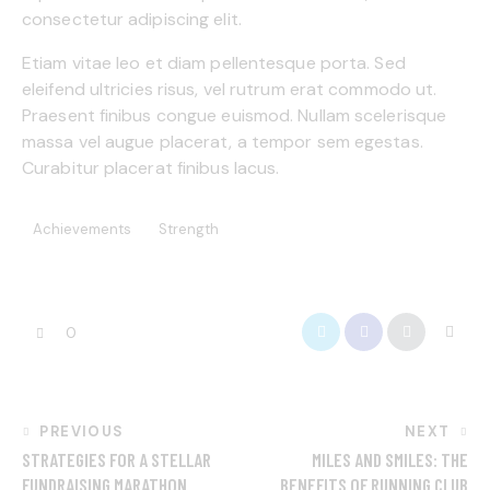
consectetur adipiscing elit.
Etiam vitae leo et diam pellentesque porta. Sed
eleifend ultricies risus, vel rutrum erat commodo ut.
Praesent finibus congue euismod. Nullam scelerisque
massa vel augue placerat, a tempor sem egestas.
Curabitur placerat finibus lacus.
Achievements
Strength
0
PREVIOUS
NEXT
STRATEGIES FOR A STELLAR
MILES AND SMILES: THE
FUNDRAISING MARATHON
BENEFITS OF RUNNING CLUB