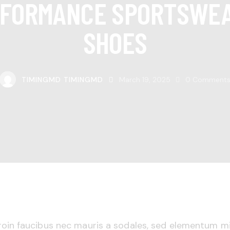
FORMANCE SPORTSWE
SHOES
TIMINGMD TIMINGMD
March 19, 2025
0
Comment
roin faucibus nec mauris a sodales, sed elementum m