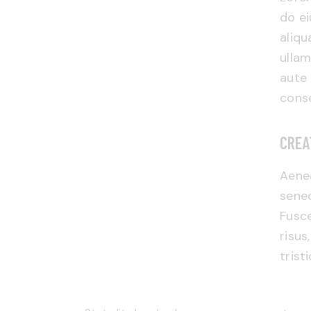
do e
aliqu
ullam
aute 
conse
CREA
Aenea
senec
Fusce
risus
trist