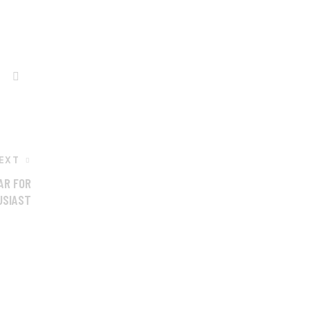
EXT
AR FOR
USIAST