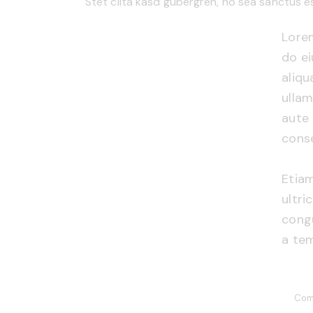
Stet clita kasd gubergren, no sea sanctus e
Lorem
do e
aliqu
ullam
aute 
conse
Etiam
ultri
congu
a tem
Com