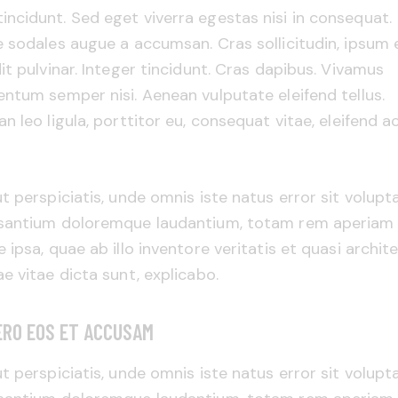
tincidunt. Sed eget viverra egestas nisi in consequat.
 sodales augue a accumsan. Cras sollicitudin, ipsum 
it pulvinar. Integer tincidunt. Cras dapibus. Vivamus
ntum semper nisi. Aenean vulputate eleifend tellus.
n leo ligula, porttitor eu, consequat vitae, eleifend ac
t perspiciatis, unde omnis iste natus error sit volup
santium doloremque laudantium, totam rem aperiam
 ipsa, quae ab illo inventore veritatis et quasi archit
e vitae dicta sunt, explicabo.
ERO EOS ET ACCUSAM
t perspiciatis, unde omnis iste natus error sit volup