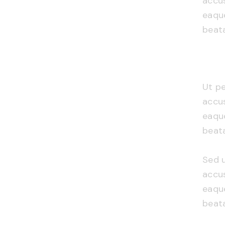
accu
eaque
beata
Ut pe
accu
eaque
beata
Sed u
accu
eaque
beata