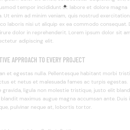
iusmod tempor incididunt ut labore et dolore magna
a. Ut enim ad minim veniam, quis nostrud exercitation
co laboris nisi ut aliquip ex ea commodo consequat. 
irure dolor in reprehenderit. Lorem ipsum dolor sit a
ctetur adipiscing elit.
TIVE APPROACH TO EVERY PROJECT
n et egestas nulla. Pellentesque habitant morbi trist
tus et netus et malesuada fames ac turpis egestas.
 gravida, ligula non molestie tristique, justo elit bland
, blandit maximus augue magna accumsan ante. Duis 
ique, pulvinar neque at, lobortis tortor.