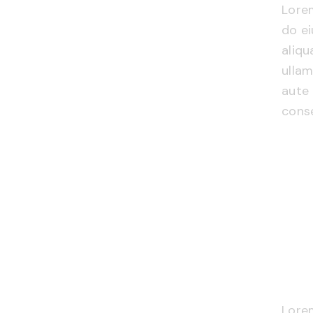
Lorem
do e
aliqu
ullam
aute 
conse
Lorem