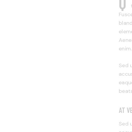
Q
Fusce
bland
eleme
Aenea
enim.
Sed u
accu
eaque
beata
AT V
Sed u