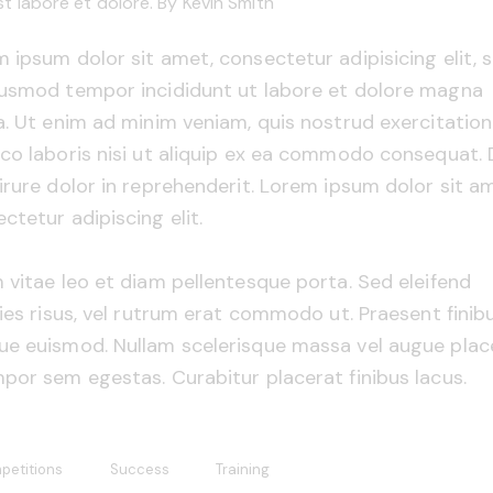
st labore et dolore. By
Kevin Smith
 ipsum dolor sit amet, consectetur adipisicing elit, 
iusmod tempor incididunt ut labore et dolore magna
a. Ut enim ad minim veniam, quis nostrud exercitation
co laboris nisi ut aliquip ex ea commodo consequat. 
irure dolor in reprehenderit. Lorem ipsum dolor sit a
ctetur adipiscing elit.
 vitae leo et diam pellentesque porta. Sed eleifend
cies risus, vel rutrum erat commodo ut. Praesent finib
e euismod. Nullam scelerisque massa vel augue plac
por sem egestas. Curabitur placerat finibus lacus.
petitions
Success
Training