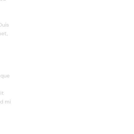
Duis
met,
ique
it
id mi